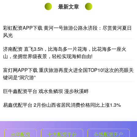
最新文章
彩虹配资APP下载 黄河一号旅游公路永济段：尽赏黄河夏日
风光
济南配资 直飞3.5h，比海岛多一片花海，比花海多一座火
山，坐拥世界级夜景，轻松实现海鲜自由!
富灯网APP下载 重庆旅游再度火进全国TOP10!这次的亮眼关
键词是“洞穴游”
巨牛鑫配资平台 戏水鱼鳞坝 漫步秋溪畔
易鑫优配平台 2月份山西省居民消费价格同比上涨1.3%
永华配资
十大配资平台
在线配资开户