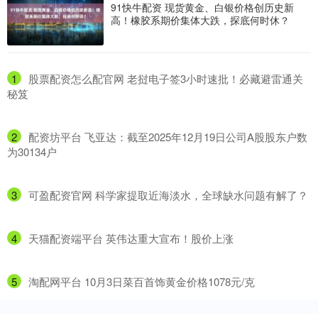
91快牛配资 现货黄金、白银价格创历史新
高！橡胶系期价集体大跌，探底何时休？
1
​股票配资怎么配官网 老挝电子签3小时速批！必藏避雷通关
秘笈
2
​配资坊平台 飞亚达：截至2025年12月19日公司A股股东户数
为30134户
3
​可盈配资官网 科学家提取近海淡水，全球缺水问题有解了？
4
​天猫配资端平台 英伟达重大宣布！股价上涨
5
​淘配网平台 10月3日菜百首饰黄金价格1078元/克