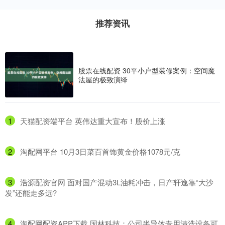
推荐资讯
股票在线配资 30平小户型装修案例：空间魔
法屋的极致演绎
1
​天猫配资端平台 英伟达重大宣布！股价上涨
2
​淘配网平台 10月3日菜百首饰黄金价格1078元/克
3
​浩源配资官网 面对国产混动3L油耗冲击，日产轩逸靠“大沙
发”还能走多远?
4
​淘配网配资APP下载 国林科技：公司半导体专用清洗设备可