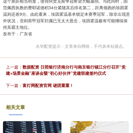
这个差距相当明显，使得阿贾克斯争冠希望大幅减弱。与此同时，由
范佩西执教的费耶诺德积34分紧随其后排名第二，距离领跑的埃因霍
温则还差9分。由此看来，埃因霍温基本锁定本赛季冠军，除非出现意
外状况，否则荷甲冠军归属已无太大悬念，埃因霍温极有可能继续保
持其霸主地位。
发布于：广东省
永华配资提示：文章来自网络，不代表本站观点。
上一篇：
数据配资 日照银行济南分行与南京银行镇江分行召开“党
建+场景金融”座谈会暨“初心好伙伴”党建联建签约仪式
下一篇：
富灯网配资官网 谜团重重！
相关文章