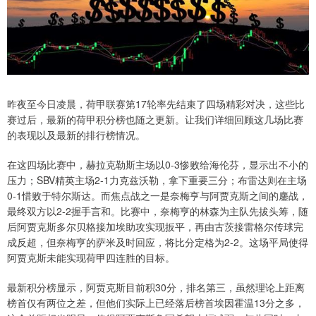
昨夜至今日凌晨，荷甲联赛第17轮率先结束了四场精彩对决，这些比
赛过后，最新的荷甲积分榜也随之更新。让我们详细回顾这几场比赛
的表现以及最新的排行榜情况。
在这四场比赛中，赫拉克勒斯主场以0-3惨败给海伦芬，显示出不小的
压力；SBV精英主场2-1力克兹沃勒，拿下重要三分；布雷达则在主场
0-1惜败于特尔斯达。而焦点战之一是奈梅亨与阿贾克斯之间的鏖战，
最终双方以2-2握手言和。比赛中，奈梅亨的林森为主队先拔头筹，随
后阿贾克斯多尔贝格接加埃助攻实现扳平，再由古茨接雷格尔传球完
成反超，但奈梅亨的萨米及时回应，将比分定格为2-2。这场平局使得
阿贾克斯未能实现荷甲四连胜的目标。
最新积分榜显示，阿贾克斯目前积30分，排名第三，虽然理论上距离
榜首仅有两位之差，但他们实际上已经落后榜首埃因霍温13分之多，