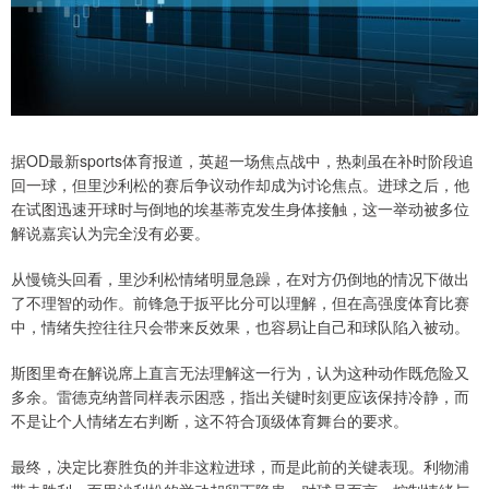
据OD最新sports体育报道，英超一场焦点战中，热刺虽在补时阶段追
回一球，但里沙利松的赛后争议动作却成为讨论焦点。进球之后，他
在试图迅速开球时与倒地的埃基蒂克发生身体接触，这一举动被多位
解说嘉宾认为完全没有必要。
从慢镜头回看，里沙利松情绪明显急躁，在对方仍倒地的情况下做出
了不理智的动作。前锋急于扳平比分可以理解，但在高强度体育比赛
中，情绪失控往往只会带来反效果，也容易让自己和球队陷入被动。
斯图里奇在解说席上直言无法理解这一行为，认为这种动作既危险又
多余。雷德克纳普同样表示困惑，指出关键时刻更应该保持冷静，而
不是让个人情绪左右判断，这不符合顶级体育舞台的要求。
最终，决定比赛胜负的并非这粒进球，而是此前的关键表现。利物浦