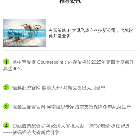
推荐资讯
有富策略 科大讯飞成立科技新公司，含AI软
件开发业务
1
​掌中宝配资 Counterpoint：内存价格较2025年第四季度飙升
高达90%
2
​恒越配资官网 脑洞大开! 马斯克提出大胆设想
3
​股鑫宝配资官网 河南组织专家踏雪支招保障冬季蔬菜生产
4
​短线股票配资官网 经济大省挑大梁 | “新”光熠熠 枣庄智造
——解码经济大省新质引擎