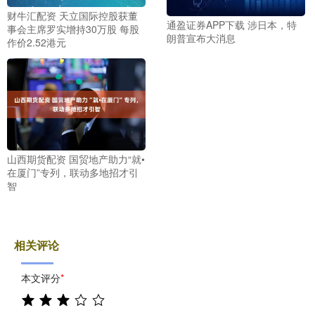
财牛汇配资 天立国际控股获董
通盈证券APP下载 涉日本，特
事会主席罗实增持30万股 每股
朗普宣布大消息
作价2.52港元
山西期货配资 国贸地产助力“就•
在厦门”专列，联动多地招才引
智
相关评论
本文评分
*