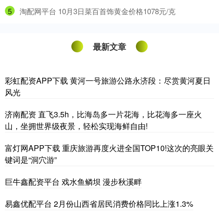
5
​淘配网平台 10月3日菜百首饰黄金价格1078元/克
最新文章
彩虹配资APP下载 黄河一号旅游公路永济段：尽赏黄河夏日
风光
济南配资 直飞3.5h，比海岛多一片花海，比花海多一座火
山，坐拥世界级夜景，轻松实现海鲜自由!
富灯网APP下载 重庆旅游再度火进全国TOP10!这次的亮眼关
键词是“洞穴游”
巨牛鑫配资平台 戏水鱼鳞坝 漫步秋溪畔
易鑫优配平台 2月份山西省居民消费价格同比上涨1.3%