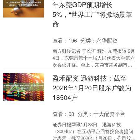
年东莞GDP预期增长
5%，“世界工厂”将掀场景革
命
查看：
196
分类：
永华配资
南方财经记者 于长洹 程浩 东莞报道 2月
4日，东莞市第十七届人民代表大会第六
次会议开幕。会上，东莞市常务副市长
曾坚朋向大会作政府工作报告（简称“政
盈禾配资 迅游科技：截至
府工作报告”....
2026年1月20日股东户数为
18504户
查看：
98
分类：
十大配资平台
证券日报网讯1月23日，迅游科技
（300467）在互动平台回答投资者提问
时表示，截至2026年1月20日，公司股东