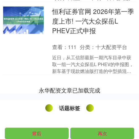
户数为18504户。....
恒利证券官网 2026年第一季
度上市! 一汽大众探岳L
PHEV正式申报
查看：
111
分类：
十大配资平台
近日，从工信部最新一期汽车目录中获
取一组一汽大众探岳L PHEV的申报图，
新车基于现款燃油版打造的中型插混版
SUV，预计将于2026年第一季度上市。
动力上，搭载....
永华配资文章已加载完成
话题标签
背后
再次