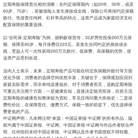
定期寿险保障责任相对清晰：在约定保障期内（如20年、30年，或至
60岁、70岁），若被保险人发生身故或全残，保险公司将按约定保额
赔付。凭借责任纯粹、杠杆率高的特点，这类产品成为家庭经济支柱
配置保障的重要选择。
以“全民保·定期寿险”为例，据蚂蚁保宣传，32岁男性投保200万元保
额、保障至60岁，每月保费仅223元。若发生合同约定的身故或全
残，受益人可一次性获得200万元赔付。低保费、高保额的优势，使
这类产品受到欢迎。
业内人士表示，未来，定期寿险产品可能在特定疾病额外赔付等方面
优化升级，消费者的选择空间依然丰富，关键在于，保障规划应回归
家庭实际需求，而非单纯追逐低价。对于消费者而言，选购定期寿险
可重点关注两个方面：一是健康告知，直接决定能否投保，目前主流
定期寿险的健康告知整体较为宽松，常见仅询问重大疾病史；二是保
费性价比，在保障责任、缴费方式、保额一致的前提下，优先选择保
费更低的产品。
中证网声明：凡本网注明“来源：中国证券报·中证网”的所有作品，版
权均属于中国证券报、中证网。中国证券报·中证网与作品作者联合声
明，任何组织未经中国证券报、中证网以及作者书面授权不得转载、