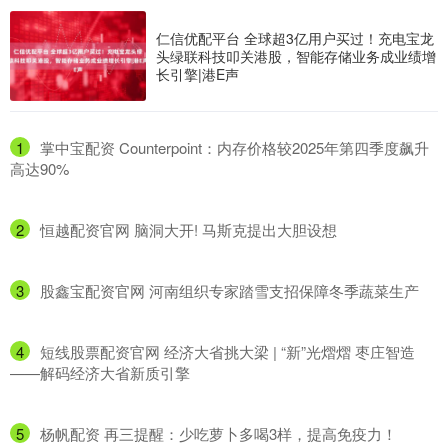
仁信优配平台 全球超3亿用户买过！充电宝龙
头绿联科技叩关港股，智能存储业务成业绩增
长引擎|港E声
1
​掌中宝配资 Counterpoint：内存价格较2025年第四季度飙升
高达90%
2
​恒越配资官网 脑洞大开! 马斯克提出大胆设想
3
​股鑫宝配资官网 河南组织专家踏雪支招保障冬季蔬菜生产
4
​短线股票配资官网 经济大省挑大梁 | “新”光熠熠 枣庄智造
——解码经济大省新质引擎
5
​杨帆配资 再三提醒：少吃萝卜多喝3样，提高免疫力！