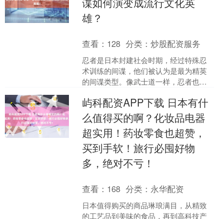
谍如何演变成流行文化英
雄？
查看：
128
分类：
炒股配资服务
忍者是日本封建社会时期，经过特殊忍
术训练的间谍，他们被认为是最为精英
的间谍类型。像武士道一样，忍者也有
自己一套独特的规范和标准，他们引以
屿科配资APP下载 日本有什
为傲。 为了更好地执行任....
么值得买的啊？化妆品电器
超实用！药妆零食也超赞，
买到手软！旅行必囤好物
多，绝对不亏！
查看：
168
分类：
永华配资
日本值得购买的商品琳琅满目，从精致
的工艺品到美味的食品，再到高科技产