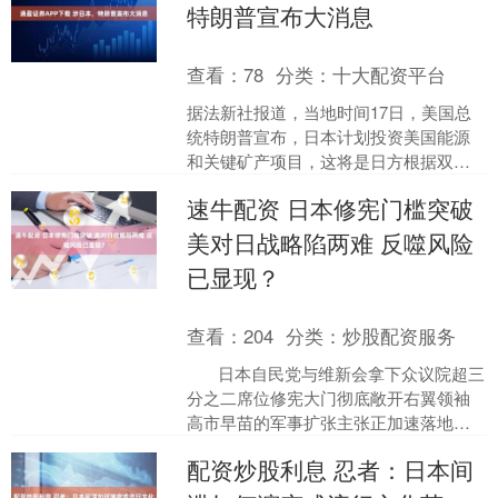
特朗普宣布大消息
查看：
78
分类：
十大配资平台
据法新社报道，当地时间17日，美国总
统特朗普宣布，日本计划投资美国能源
和关键矿产项目，这将是日方根据双边
贸易协定进行的首批投资。特朗普在
速牛配资 日本修宪门槛突破
其“真实社交”平台上写道....
美对日战略陷两难 反噬风险
已显现？
查看：
204
分类：
炒股配资服务
日本自民党与维新会拿下众议院超三
分之二席位修宪大门彻底敞开右翼领袖
高市早苗的军事扩张主张正加速落地。
美国看似握有亚太棋局主动权实则已踏
配资炒股利息 忍者：日本间
入自我设下的....