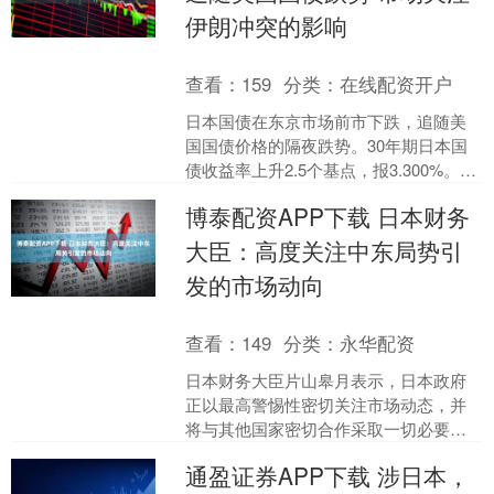
伊朗冲突的影响
查看：
159
分类：
在线配资开户
日本国债在东京市场前市下跌，追随美
国国债价格的隔夜跌势。30年期日本国
债收益率上升2.5个基点，报3.300%。日
本国债市场可能也因市场担心通胀走高
博泰配资APP下载 日本财务
或将导致日本....
大臣：高度关注中东局势引
发的市场动向
查看：
149
分类：
永华配资
日本财务大臣片山皋月表示，日本政府
正以最高警惕性密切关注市场动态，并
将与其他国家密切合作采取一切必要措
施。她指的是中东冲突爆发后的市场动
通盈证券APP下载 涉日本，
荡。片山表示，原油供需和....