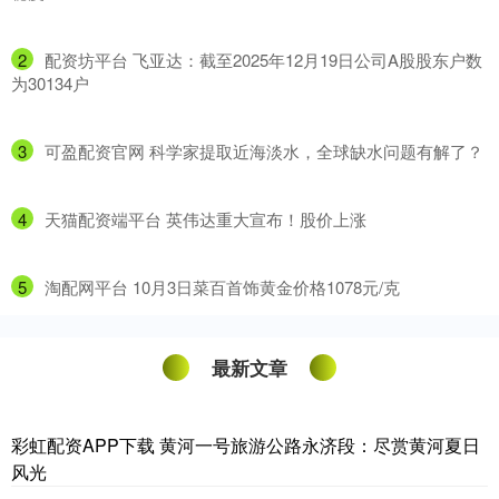
2
​配资坊平台 飞亚达：截至2025年12月19日公司A股股东户数
为30134户
3
​可盈配资官网 科学家提取近海淡水，全球缺水问题有解了？
4
​天猫配资端平台 英伟达重大宣布！股价上涨
5
​淘配网平台 10月3日菜百首饰黄金价格1078元/克
最新文章
彩虹配资APP下载 黄河一号旅游公路永济段：尽赏黄河夏日
风光