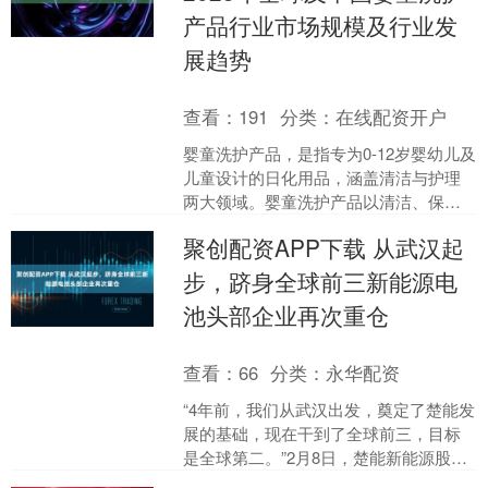
产品行业市场规模及行业发
展趋势
查看：
191
分类：
在线配资开户
婴童洗护产品，是指专为0-12岁婴幼儿及
儿童设计的日化用品，涵盖清洁与护理
两大领域。婴童洗护产品以清洁、保
湿、护发、防晒、舒缓、爽身等功能型
聚创配资APP下载 从武汉起
护理为核心，通常需符....
步，跻身全球前三新能源电
池头部企业再次重仓
查看：
66
分类：
永华配资
“4年前，我们从武汉出发，奠定了楚能发
展的基础，现在干到了全球前三，目标
是全球第二。”2月8日，楚能新能源股份
有限公司（以下简称楚能）武汉基地二