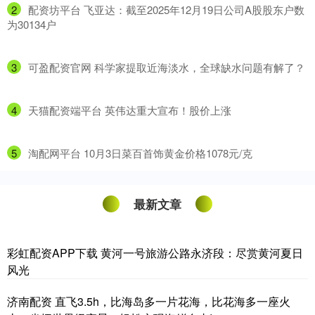
2
​配资坊平台 飞亚达：截至2025年12月19日公司A股股东户数
为30134户
3
​可盈配资官网 科学家提取近海淡水，全球缺水问题有解了？
4
​天猫配资端平台 英伟达重大宣布！股价上涨
5
​淘配网平台 10月3日菜百首饰黄金价格1078元/克
最新文章
彩虹配资APP下载 黄河一号旅游公路永济段：尽赏黄河夏日
风光
济南配资 直飞3.5h，比海岛多一片花海，比花海多一座火