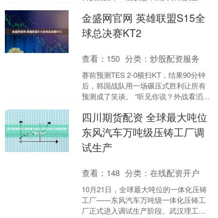
首款混合动力无人运输机彩虹YH-1000S
金盛网官网 英雄联盟S15全
近日....
球总决赛KT2
查看：
150
分类：
炒股配资服务
赛前预测TES 2-0横扫KT，结果90分钟
后，韩国战队用一场碾压式胜利让所有
预测成了笑谈。 “听见你说？外战看滔
博？” 10月17日的S15全球总决赛瑞士轮
四川期货配资 全球最大吨位
2....
东风汽车万吨级压铸工厂调
试生产
查看：
148
分类：
在线配资开户
10月21日，全球最大吨位的一体化压铸
工厂——东风汽车万吨级一体化压铸工
厂正式进入调试生产阶段。武汉理工大