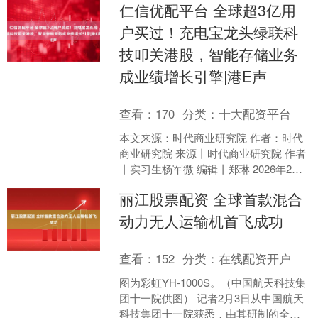
仁信优配平台 全球超3亿用
期项目签约，公司....
户买过！充电宝龙头绿联科
技叩关港股，智能存储业务
成业绩增长引擎|港E声
查看：
170
分类：
十大配资平台
本文来源：时代商业研究院 作者：时代
商业研究院 来源丨时代商业研究院 作者
丨实习生杨军微 编辑丨郑琳 2026年2月2
日，深圳市绿联科技股份有限公司（以
丽江股票配资 全球首款混合
下简称“....
动力无人运输机首飞成功
查看：
152
分类：
在线配资开户
图为彩虹YH-1000S。（中国航天科技集
团十一院供图） 记者2月3日从中国航天
科技集团十一院获悉，由其研制的全球