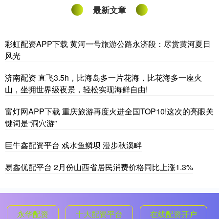
最新文章
彩虹配资APP下载 黄河一号旅游公路永济段：尽赏黄河夏日
风光
济南配资 直飞3.5h，比海岛多一片花海，比花海多一座火
山，坐拥世界级夜景，轻松实现海鲜自由!
富灯网APP下载 重庆旅游再度火进全国TOP10!这次的亮眼关
键词是“洞穴游”
巨牛鑫配资平台 戏水鱼鳞坝 漫步秋溪畔
易鑫优配平台 2月份山西省居民消费价格同比上涨1.3%
永华配资
十大配资平台
在线配资开户