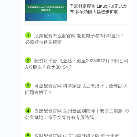
千宏财富配资 Linux 7.0正式发
布 多项功能大幅进步扩展
1
​股票配资怎么配官网 老挝电子签3小时速批！
必藏避雷通关秘笈
2
​配资坊平台 飞亚达：截至2025年12月19日公司
A股股东户数为30134户
3
​可盈配资官网 科学家提取近海淡水，全球缺水
问题有解了？
4
​汉唐配资官网 兰州景点别瞎冲！老博主实测 10
处宝藏地：亲子文青各有专属路线
5
​东财配资官网 中东冲突升级之际 韩元走低