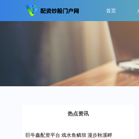
首页
热点资讯
巨牛鑫配资平台 戏水鱼鳞坝 漫步秋溪畔