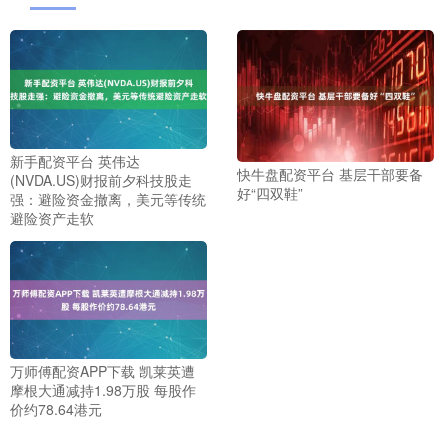
新手配资平台 英伟达
快牛盘配资平台 基层干部要备
(NVDA.US)财报前夕科技股走
好“四双鞋”
强：避险资金撤离，美元等传统
避险资产走软
万师傅配资APP下载 凯莱英遭
摩根大通减持1.98万股 每股作
价约78.64港元