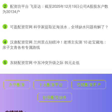
2
​配资坊平台 飞亚达：截至2025年12月19日公司A股股东户数
为30134户
3
​可盈配资官网 科学家提取近海淡水，全球缺水问题有解了？
4
​汉唐配资官网 兰州景点别瞎冲！老博主实测 10 处宝藏地：
亲子文青各有专属路线
5
​东财配资官网 中东冲突升级之际 韩元走低
永华配资
十大配资平台
在线配资开户
炒股配资服务