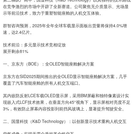
在竞争激烈的市场中开辟了全新赛道。公司聚焦无介质显示、光场显
示等前沿技术，致力于重塑智能座舱的人机交互体验。
群智咨询预测，2025年全年全球车载显示面板出货量将保持4.0%增
速，达2.4亿片。
技术前沿：多元显示技术竞相绽放
展开剩余81%
一、京东方（BOE）：全OLED智能座舱解决方案
京东方在SID2025期间推出的全OLED显示智能座舱解决方案，几乎
覆盖了汽车智能座舱的所有人机交互端口。
其内嵌防反射LCE车载OLED显示屏，采用BM屏蔽和独特像素设计实
现嵌入式LCF技术效果，在垂直方向45°视角下，显示屏相对亮度不足
3%，有效防止屏幕内容投影到前挡风玻璃上，显著提升驾驶安全。
二、国显科技（K&D Technology）：以创新显示技术重构人机交互
空气成像：实现无需介质的革命性交互