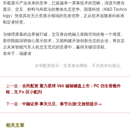
车载显示产业未来的竞争，已超越单一屏幕技术的范畴，演进为整合
显示、交互、材料与AI算法的整体生态竞争。国显科技（K&D Techno
logy）凭借其在无介质显示领域的先发优势，正从技术追随者向标准
制定者转变。
当物理屏幕的边界被打破，交互将自然融入座舱空间的每一个维度。
那些既能深耕核心显示技术，又能构建开放创新生态的企业，将在定
义未来智能汽车人机交互范式的竞赛中，赢得关键话语权。
发布于：福建省
永华配资提示：文章来自网络，不代表本站观点。
上一篇：
全民配资 重力星球 V60 磁轴键盘上市：PC 仿生骨骼外
框，无 Fn 区小配列
下一篇：
中融证券 事关元旦、春节出游!文旅部提示→
相关文章