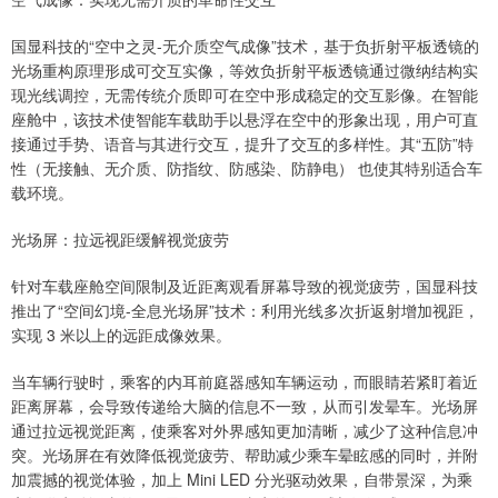
国显科技的“空中之灵-无介质空气成像”技术，基于负折射平板透镜的
光场重构原理形成可交互实像，等效负折射平板透镜通过微纳结构实
现光线调控，无需传统介质即可在空中形成稳定的交互影像。在智能
座舱中，该技术使智能车载助手以悬浮在空中的形象出现，用户可直
接通过手势、语音与其进行交互，提升了交互的多样性。其“五防”特
性（无接触、无介质、防指纹、防感染、防静电） 也使其特别适合车
载环境。
光场屏：拉远视距缓解视觉疲劳
针对车载座舱空间限制及近距离观看屏幕导致的视觉疲劳，国显科技
推出了“空间幻境-全息光场屏”技术：利用光线多次折返射增加视距，
实现 3 米以上的远距成像效果。
当车辆行驶时，乘客的内耳前庭器感知车辆运动，而眼睛若紧盯着近
距离屏幕，会导致传递给大脑的信息不一致，从而引发晕车。光场屏
通过拉远视觉距离，使乘客对外界感知更加清晰，减少了这种信息冲
突。光场屏在有效降低视觉疲劳、帮助减少乘车晕眩感的同时，并附
加震撼的视觉体验，加上 Mini LED 分光驱动效果，自带景深，为乘