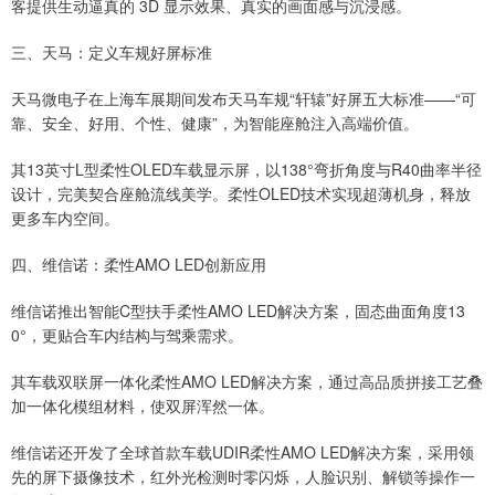
客提供生动逼真的 3D 显示效果、真实的画面感与沉浸感。
三、天马：定义车规好屏标准
天马微电子在上海车展期间发布天马车规“轩辕”好屏五大标准——“可
靠、安全、好用、个性、健康”，为智能座舱注入高端价值。
其13英寸L型柔性OLED车载显示屏，以138°弯折角度与R40曲率半径
设计，完美契合座舱流线美学。柔性OLED技术实现超薄机身，释放
更多车内空间。
四、维信诺：柔性AMO LED创新应用
维信诺推出智能C型扶手柔性AMO LED解决方案，固态曲面角度13
0°，更贴合车内结构与驾乘需求。
其车载双联屏一体化柔性AMO LED解决方案，通过高品质拼接工艺叠
加一体化模组材料，使双屏浑然一体。
维信诺还开发了全球首款车载UDIR柔性AMO LED解决方案，采用领
先的屏下摄像技术，红外光检测时零闪烁，人脸识别、解锁等操作一