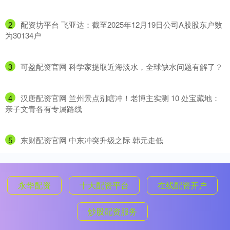
2
​配资坊平台 飞亚达：截至2025年12月19日公司A股股东户数
为30134户
3
​可盈配资官网 科学家提取近海淡水，全球缺水问题有解了？
4
​汉唐配资官网 兰州景点别瞎冲！老博主实测 10 处宝藏地：
亲子文青各有专属路线
5
​东财配资官网 中东冲突升级之际 韩元走低
永华配资
十大配资平台
在线配资开户
炒股配资服务