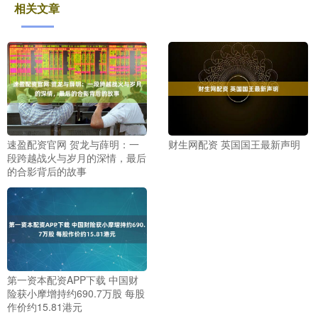
相关文章
速盈配资官网 贺龙与薛明：一
财生网配资 英国国王最新声明
段跨越战火与岁月的深情，最后
的合影背后的故事
第一资本配资APP下载 中国财
险获小摩增持约690.7万股 每股
作价约15.81港元